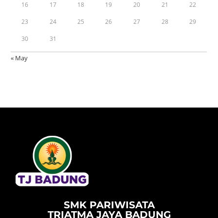
16
17
18
19
20
21
22
23
24
25
26
27
28
29
30
31
« May
SMK PARIWISATA
TRIATMA JAYA BADUNG