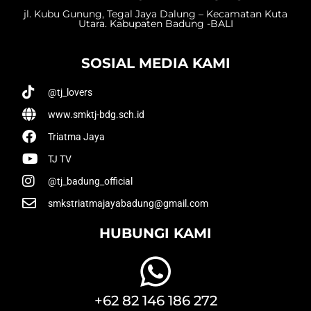
jl. Kubu Gunung, Tegal Jaya Dalung – Kecamatan Kuta
Utara. Kabupaten Badung -BALI
SOSIAL MEDIA KAMI
@tj_lovers
www.smktj-bdg.sch.id
Triatma Jaya
TJ TV
@tj_badung_official
smkstriatmajayabadung@gmail.com
HUBUNGI KAMI
+62 82 146 186 272