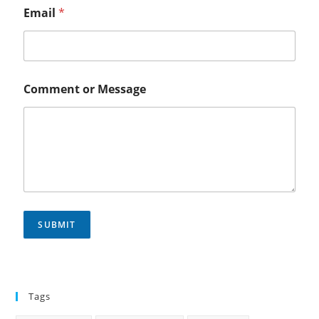
Email
*
*
Comment or Message
*
N
a
m
e
SUBMIT
Tags