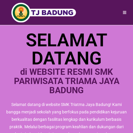
SELAMAT
DATANG
di WEBSITE RESMI SMK
PARIWISATA TRIAMA JAYA
BADUNG
Selamat datang di website SMK Triatma Jaya Badung! Kami
bangga menjadi sekolah yang berfokus pada pendidikan kejuruan
berkualitas dengan fasilitas lengkap dan kurikulum berbasis
praktik. Melalui berbagai program keahlian dan dukungan dari