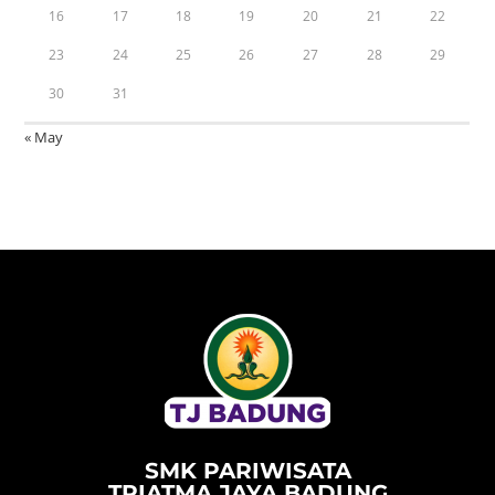
16
17
18
19
20
21
22
23
24
25
26
27
28
29
30
31
« May
SMK PARIWISATA
TRIATMA JAYA BADUNG