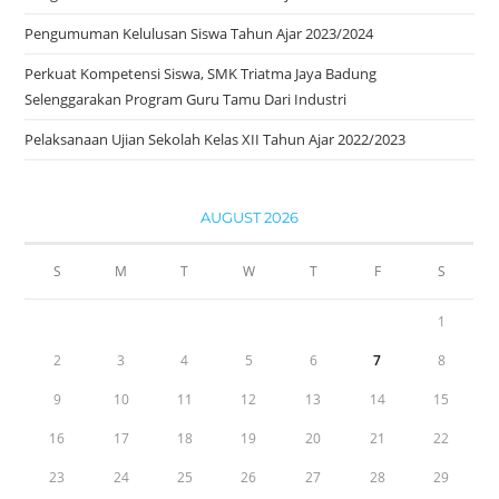
Pengumuman Kelulusan Siswa Tahun Ajar 2023/2024
Perkuat Kompetensi Siswa, SMK Triatma Jaya Badung
Selenggarakan Program Guru Tamu Dari Industri
Pelaksanaan Ujian Sekolah Kelas XII Tahun Ajar 2022/2023
AUGUST 2026
S
M
T
W
T
F
S
1
2
3
4
5
6
7
8
9
10
11
12
13
14
15
16
17
18
19
20
21
22
23
24
25
26
27
28
29