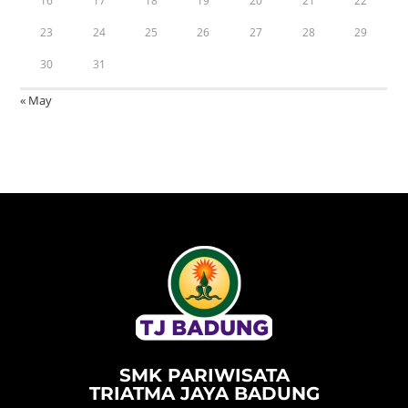
16
17
18
19
20
21
22
23
24
25
26
27
28
29
30
31
« May
SMK PARIWISATA
TRIATMA JAYA BADUNG