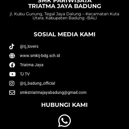
SMK PARIWISATA
TRIATMA JAYA BADUNG
jl. Kubu Gunung, Tegal Jaya Dalung – Kecamatan Kuta
Utara. Kabupaten Badung -BALI
SOSIAL MEDIA KAMI
@tj_lovers
www.smktj-bdg.sch.id
Triatma Jaya
TJ TV
@tj_badung_official
smkstriatmajayabadung@gmail.com
HUBUNGI KAMI