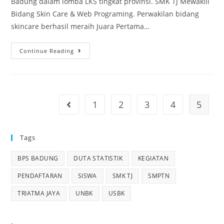
Badung dalam lomba LKS tingkat provinsi. SMK TJ Mewakili
Bidang Skin Care & Web Programing. Perwakilan bidang
skincare berhasil meraih Juara Pertama…
Continue Reading
1
2
3
4
5
Tags
BPS BADUNG
DUTA STATISTIK
KEGIATAN
PENDAFTARAN
SISWA
SMK TJ
SMPTN
TRIATMA JAYA
UNBK
USBK