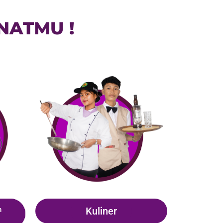
NATMU !
n
Kuliner