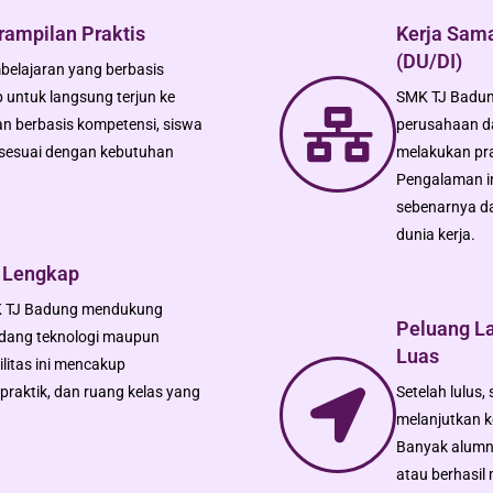
rampilan Praktis
Kerja Sama
(DU/DI)
elajaran yang berbasis
p untuk langsung terjun ke
SMK TJ Badun
an berbasis kompetensi, siswa
perusahaan d
sesuai dengan kebutuhan
melakukan pra
Pengalaman i
sebenarnya d
dunia kerja.
g Lengkap
SMK TJ Badung mendukung
Peluang La
 bidang teknologi maupun
Luas
ilitas ini mencakup
praktik, dan ruang kelas yang
Setelah lulus
melanjutkan k
Banyak alumni
atau berhasil 