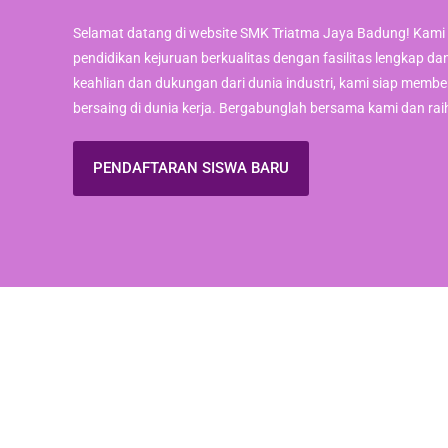
Selamat datang di website SMK Triatma Jaya Badung! Kami
pendidikan kejuruan berkualitas dengan fasilitas lengkap da
keahlian dan dukungan dari dunia industri, kami siap membe
bersaing di dunia kerja. Bergabunglah bersama kami dan ra
PENDAFTARAN SISWA BARU