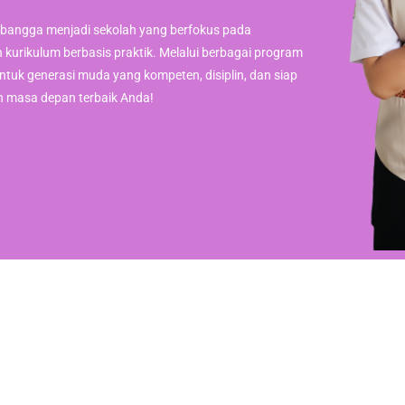
 bangga menjadi sekolah yang berfokus pada
n kurikulum berbasis praktik. Melalui berbagai program
ntuk generasi muda yang kompeten, disiplin, dan siap
ih masa depan terbaik Anda!