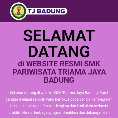
SELAMAT
DATANG
di WEBSITE RESMI SMK
PARIWISATA TRIAMA JAYA
BADUNG
Selamat datang di website SMK Triatma Jaya Badung! Kami
bangga menjadi sekolah yang berfokus pada pendidikan kejuruan
berkualitas dengan fasilitas lengkap dan kurikulum berbasis
praktik. Melalui berbagai program keahlian dan dukungan dari