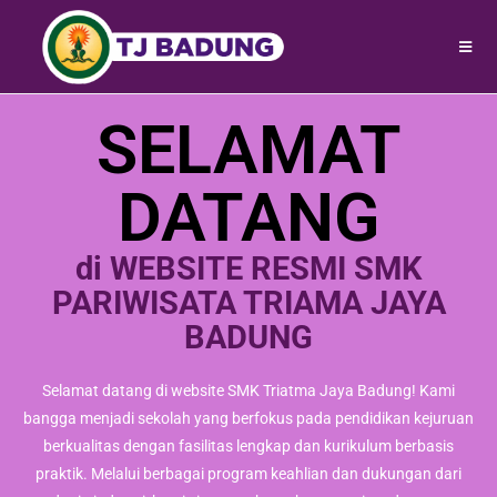
SELAMAT
DATANG
di WEBSITE RESMI SMK
PARIWISATA TRIAMA JAYA
BADUNG
Selamat datang di website SMK Triatma Jaya Badung! Kami
bangga menjadi sekolah yang berfokus pada pendidikan kejuruan
berkualitas dengan fasilitas lengkap dan kurikulum berbasis
praktik. Melalui berbagai program keahlian dan dukungan dari